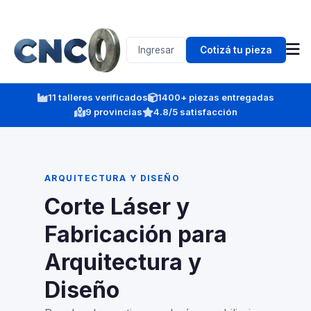
Ingresar
Cotizá tu pieza
11 talleres verificados
1400+ piezas entregadas
9 provincias
4.8/5 satisfacción
ARQUITECTURA Y DISEÑO
Corte Láser y
Fabricación para
Arquitectura y
Diseño