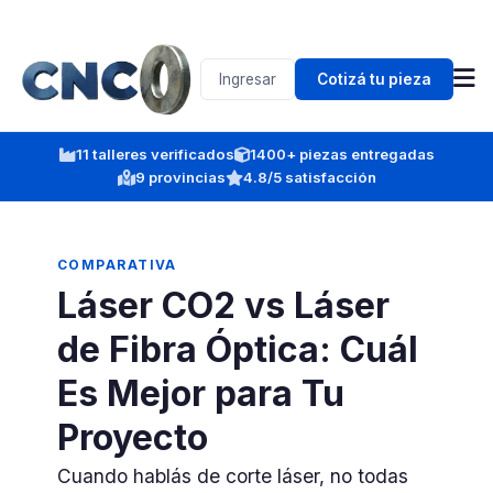
Ingresar
Cotizá tu pieza
11 talleres verificados
1400+ piezas entregadas
9 provincias
4.8/5 satisfacción
COMPARATIVA
Láser CO2 vs Láser
de Fibra Óptica: Cuál
Es Mejor para Tu
Proyecto
Cuando hablás de corte láser, no todas