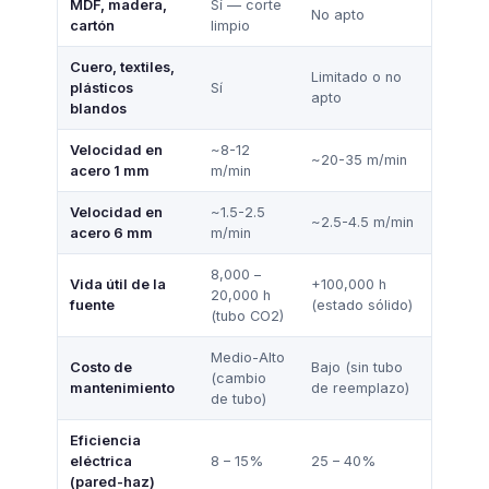
MDF, madera,
Sí — corte
No apto
cartón
limpio
Cuero, textiles,
Limitado o no
plásticos
Sí
apto
blandos
Velocidad en
~8-12
~20-35 m/min
acero 1 mm
m/min
Velocidad en
~1.5-2.5
~2.5-4.5 m/min
acero 6 mm
m/min
8,000 –
Vida útil de la
+100,000 h
20,000 h
fuente
(estado sólido)
(tubo CO2)
Medio-Alto
Costo de
Bajo (sin tubo
(cambio
mantenimiento
de reemplazo)
de tubo)
Eficiencia
eléctrica
8 – 15%
25 – 40%
(pared-haz)