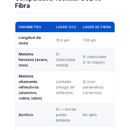
Fibra
PARÁMETRO
LÁSER CO2
LÁSER DE FIBRA
Longitud de
10.6 μm
1.06 μm
onda
Metales
Sí
Sí (velocidad
ferrosos (acero,
(velocidad
2-3x mayor)
inox)
media)
Metales
altamente
Limitado
Sí (con
reflectivos
(riesgo de
parámetros
(aluminio,
reflexión)
correctos)
cobre, latón)
Sí — borde
Acrílico
pulido
No apto
brillante