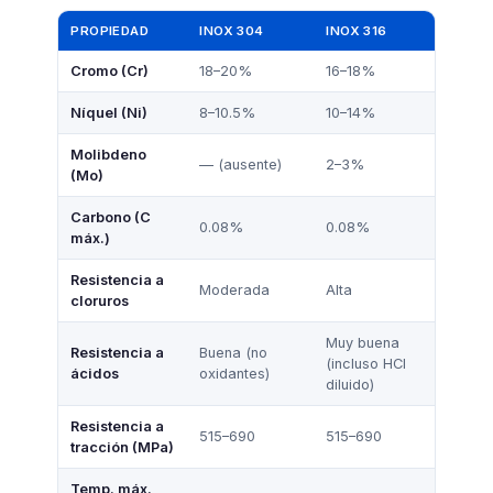
PROPIEDAD
INOX 304
INOX 316
Cromo (Cr)
18–20%
16–18%
Níquel (Ni)
8–10.5%
10–14%
Molibdeno
— (ausente)
2–3%
(Mo)
Carbono (C
0.08%
0.08%
máx.)
Resistencia a
Moderada
Alta
cloruros
Muy buena
Resistencia a
Buena (no
(incluso HCl
ácidos
oxidantes)
diluido)
Resistencia a
515–690
515–690
tracción (MPa)
Temp. máx.