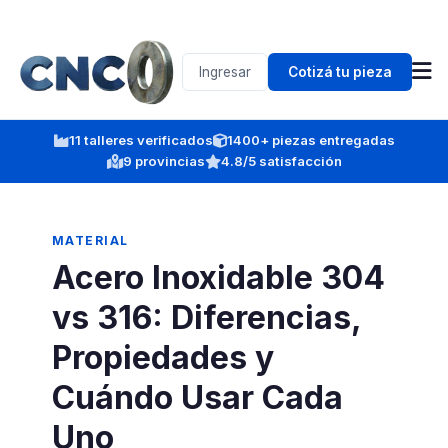
Ingresar
Cotizá tu pieza
11 talleres verificados
1400+ piezas entregadas
9 provincias
4.8/5 satisfacción
MATERIAL
Acero Inoxidable 304
vs 316: Diferencias,
Propiedades y
Cuándo Usar Cada
Uno