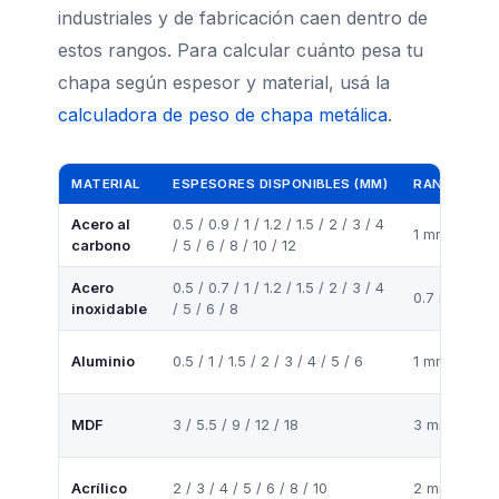
industriales y de fabricación caen dentro de
estos rangos. Para calcular cuánto pesa tu
chapa según espesor y material, usá la
calculadora de peso de chapa metálica
.
MATERIAL
ESPESORES DISPONIBLES (MM)
RANGO ÓPT
Acero al
0.5 / 0.9 / 1 / 1.2 / 1.5 / 2 / 3 / 4
1 mm – 8 m
carbono
/ 5 / 6 / 8 / 10 / 12
Acero
0.5 / 0.7 / 1 / 1.2 / 1.5 / 2 / 3 / 4
0.7 mm – 6
inoxidable
/ 5 / 6 / 8
Aluminio
0.5 / 1 / 1.5 / 2 / 3 / 4 / 5 / 6
1 mm – 4 m
MDF
3 / 5.5 / 9 / 12 / 18
3 mm – 12 
Acrílico
2 / 3 / 4 / 5 / 6 / 8 / 10
2 mm – 8 m