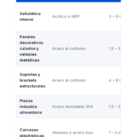
Señalética
Acrílico o MDF
3 – 6 mm
interior
Paneles
decorativos
calados y
Acero al carbono
1.5 – 3 mm
celosías
metálicas
Soportes y
brackets
Acero al carbono
4 – 8 mm
estructurales
Piezas
industria
Acero inoxidable 304
1.5 – 3 mm
alimentaria
Carcasas
Aluminio o acero inox
1 – 2 mm
electrónicas