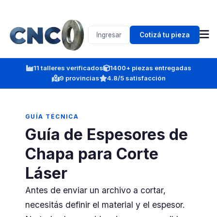
Ingresar
Cotizá tu pieza
11 talleres verificados
1400+ piezas entregadas
9 provincias
4.8/5 satisfacción
GUÍA TÉCNICA
Guía de Espesores de
Chapa para Corte
Láser
Antes de enviar un archivo a cortar,
necesitás definir el material y el espesor.