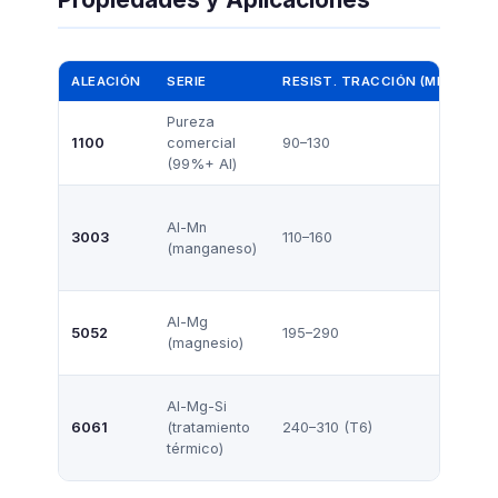
ALEACIÓN
SERIE
RESIST. TRACCIÓN (MPA)
S
Pureza
1100
comercial
90–130
E
(99%+ Al)
Al-Mn
3003
110–160
E
(manganeso)
Al-Mg
5052
195–290
B
(magnesio)
Al-Mg-Si
B
6061
(tratamiento
240–310 (T6)
p
térmico)