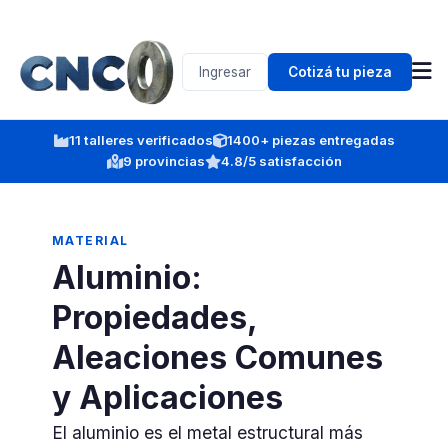
Ingresar
Cotizá tu pieza
11 talleres verificados
1400+ piezas entregadas
9 provincias
4.8/5 satisfacción
MATERIAL
Aluminio:
Propiedades,
Aleaciones Comunes
y Aplicaciones
El aluminio es el metal estructural más