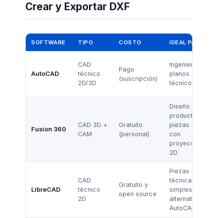
Crear y Exportar DXF
SOFTWARE
TIPO
COSTO
IDEAL PARA
CAD
Ingeniería,
Pago
AutoCAD
técnico
planos
(suscripción)
2D/3D
técnicos
Diseño de
producto,
CAD 3D +
Gratuito
piezas 3D
Fusion 360
CAM
(personal)
con
proyección
2D
Piezas
CAD
técnicas
Gratuito y
LibreCAD
técnico
simples,
open source
2D
alternativa a
AutoCAD