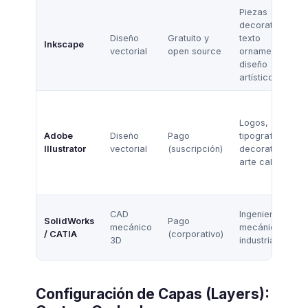
Piezas
decorativas,
Diseño
Gratuito y
texto
Inkscape
vectorial
open source
ornamental,
diseño
artístico
Logos,
Adobe
Diseño
Pago
tipografía
Illustrator
vectorial
(suscripción)
decorativa,
arte calado
CAD
Ingeniería
SolidWorks
Pago
mecánico
mecánica
/ CATIA
(corporativo)
3D
industrial
Configuración de Capas (Layers):