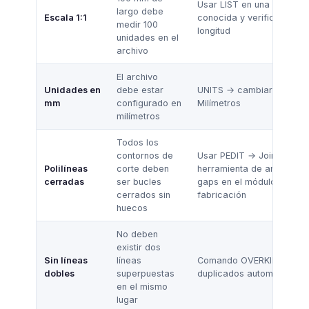
Usar LIST en una línea
largo debe
Escala 1:1
conocida y verificar la
medir 100
longitud
unidades en el
archivo
El archivo
Unidades en
debe estar
UNITS → cambiar a Decim
mm
configurado en
Milímetros
milímetros
Todos los
contornos de
Usar PEDIT → Join, o
Polilíneas
corte deben
herramienta de análisis d
cerradas
ser bucles
gaps en el módulo de
cerrados sin
fabricación
huecos
No deben
existir dos
Sin líneas
líneas
Comando OVERKILL elimi
dobles
superpuestas
duplicados automáticame
en el mismo
lugar