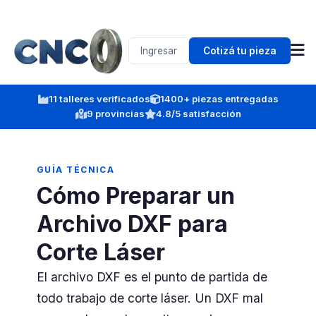
Ingresar
Cotizá tu pieza
11 talleres verificados
1400+ piezas entregadas
9 provincias
4.8/5 satisfacción
GUÍA TÉCNICA
Cómo Preparar un
Archivo DXF para
Corte Láser
El archivo DXF es el punto de partida de
todo trabajo de corte láser. Un DXF mal