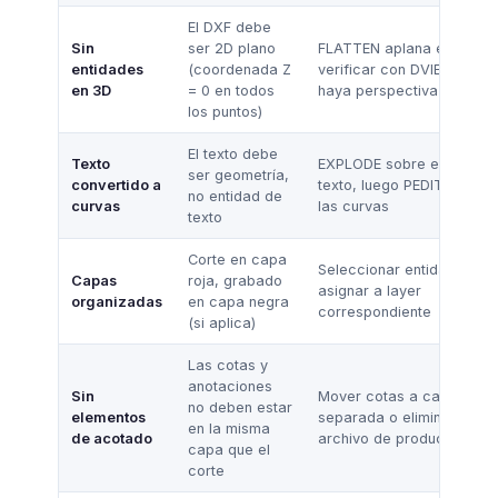
El DXF debe
Sin
ser 2D plano
FLATTEN aplana el dibujo;
entidades
(coordenada Z
verificar con DVIEW que 
en 3D
= 0 en todos
haya perspectiva
los puntos)
El texto debe
Texto
EXPLODE sobre entidades
ser geometría,
convertido a
texto, luego PEDIT para un
no entidad de
curvas
las curvas
texto
Corte en capa
Seleccionar entidades y
Capas
roja, grabado
asignar a layer
organizadas
en capa negra
correspondiente
(si aplica)
Las cotas y
anotaciones
Sin
Mover cotas a capa
no deben estar
elementos
separada o eliminarlas de
en la misma
de acotado
archivo de producción
capa que el
corte