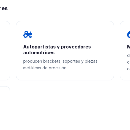
res
Autopartistas y proveedores
M
automotrices
d
producen brackets, soportes y piezas
c
metálicas de precisión
c