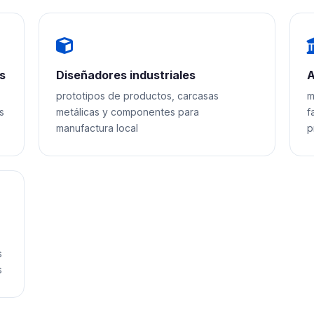
s
Diseñadores industriales
A
prototipos de productos, carcasas
m
s
metálicas y componentes para
f
manufactura local
p
s
s