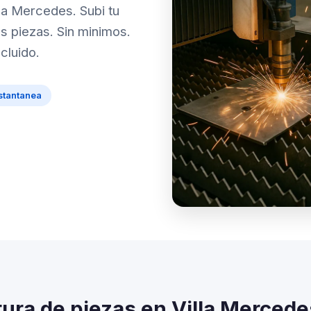
lla Mercedes. Subi tu
tus piezas. Sin minimos.
cluido.
stantanea
ura de piezas en Villa Mercede