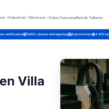
ios
Industrias
Recursos
Cómo Funciona
Red de Talleres
eres verificados
1400+ piezas entregadas
9 provincias
4.8/5 sa
en Villa