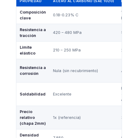
PROPIEDAD
ACERO AL CARBONO (SAE 1020)
INOXIDA
Composición
18% Cr,
0.18-0.23% C
clave
Ni
Resistencia a
420 – 480 MPa
520 – 7
tracción
Límite
210 – 250 MPa
205 – 3
elástico
Resistencia a
Nula (sin recubrimiento)
Alta
corrosión
Buena
Soldabilidad
Excelente
(electro
específi
Precio
relativo
1x (referencia)
3 – 4x
(chapa 2mm)
Densidad
7,850
8,000