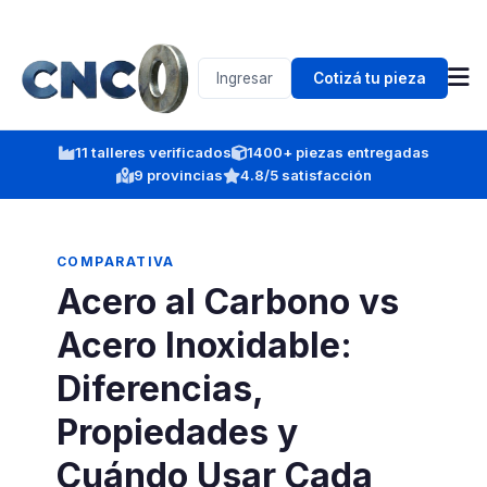
Ingresar
Cotizá tu pieza
11 talleres verificados
1400+ piezas entregadas
9 provincias
4.8/5 satisfacción
COMPARATIVA
Acero al Carbono vs
Acero Inoxidable:
Diferencias,
Propiedades y
Cuándo Usar Cada