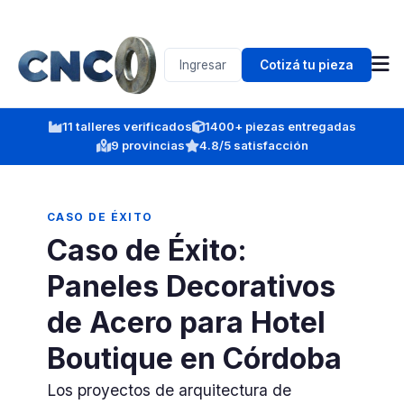
Ingresar
Cotizá tu pieza
11 talleres verificados
1400+ piezas entregadas
9 provincias
4.8/5 satisfacción
CASO DE ÉXITO
Caso de Éxito:
Paneles Decorativos
de Acero para Hotel
Boutique en Córdoba
Los proyectos de arquitectura de